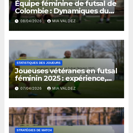
Équipe féminine de futsal de
Colombie : Dynamiques du
milieu de terrain, Transitions
08/04/2026
MIA VALDEZ
défensives, Opportunités de
marquer
STATISTIQUES DES JOUEURS
Joueuses vétéranes en futsal
féminin 2025 : expérience,
leadership, constance de la
07/04/2026
MIA VALDEZ
performance
STRATÉGIES DE MATCH