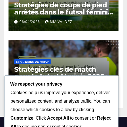
Stratégies de coups de pied
arrêtés dans le futsal féminin
2025 : Corners, Coups francs,
06/04/2026
MIA VALDEZ
Remises en jeu
STRATÉGIES DE MATCH
Stratégies clés de match
pour le futsal féminin 2025 :
Formations, Tactiques,
We respect your privacy
06/04/2026
MIA VALDEZ
Ajustements
Cookies help us improve your experience, deliver
personalized content, and analyze traffic. You can
choose which cookies to allow by clicking
Customize
. Click
Accept All
to consent or
Reject
All
to decline non-essential cookies.